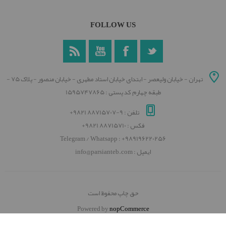
FOLLOW US
تهران - خیابان ولیعصر - ابتدای خیابان استاد مطهری - خیابان منصور - پلاک 75 -
طبقه چهارم کد پستی : 1595747865
تلفن : 9-88715707 9821+
فکس : 88715710 9821+
Telegram / Whatsapp : +989196220256
ایمیل : info@parsianteb.com
حق چاپ محفوظ است
Powered by
nopCommerce
Designed by
Nop-Templates.com