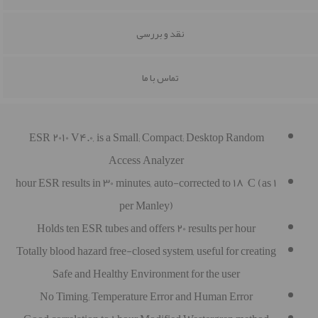
نقد و بررسی
تماس با ما
ESR 2010 V4.0, is a Small; Compact; Desktop Random
Access Analyzer
1 hour ESR results in 30 minutes, auto-corrected to 18 °C (as
per Manley)
Holds ten ESR tubes and offers 20 results per hour
Totally blood hazard free-closed system, useful for creating
Safe and Healthy Environment for the user
No Timing; Temperature Error and Human Error