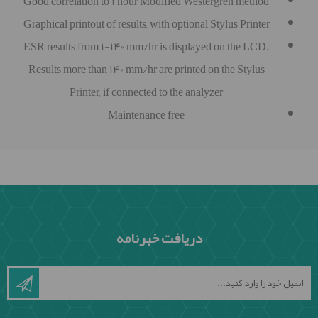
Good correlation to 1 hour Modified Westergren method
Graphical printout of results, with optional Stylus Printer
ESR results from 1-140 mm/hr is displayed on the LCD.
Results more than 140 mm/hr are printed on the Stylus
Printer, if connected to the analyzer
Maintenance free
دریافت خبرنامه