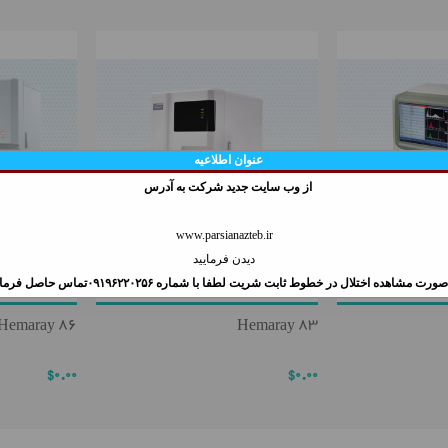
اتوآنالایزر بیوشیمی
سمپلرهای ثابت
فتومتر
سمپلرهای متغیر
الکترولیت آنالایزر
پیپتور شارژی
عنوان اطلاعیه
دیسپنسر
از وب سايت جديد شركت به آدرس
پایه سمپلر خطی و گردان رومیزی
www.parsianazteb.ir
دیدن فرمایید
ورت مشاهده اختلال در خطوط ثابت شريت لطفا با شماره ۰۹۱۹۶۲۲۰۲۵۶تماس حاصل فرمایید
تست تشخیص سریع کیفی
لانست لیزری
Hemaray 86
Hemaray 83
تروپونین I
$0.00
$0.00