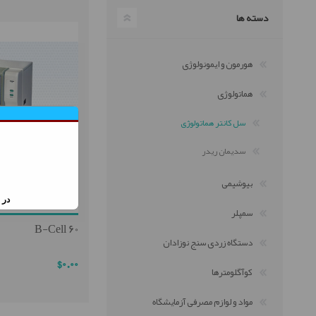
دسته ها
سل کانتر هماتولوژی
هورمون و ایمونولوژی
سدیمان ریدر
هماتولوژی
سل کانتر هماتولوژی
سدیمان ریدر
بیوشیمی
در ص
مواد و لوازم مصرفی آزمایشگاه
دستگاه سنجش قند خون
سمپلر
B-Cell 60
تشخیص طبی
دستگاه زردی سنج نوزادان
$0.00
کوآگلومترها
مواد و لوازم مصرفی آزمایشگاه