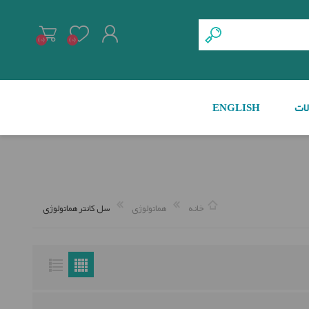
(0)
(0)
ات
ENGLISH
ثبت نام
ورود به سیستم
دستگاه زردی سنج نوزادان
کوآگلومترها
خانه
هماتولوژی
سل کانتر هماتولوژی