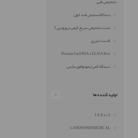
تشخیص طبی
دستگاه سنجش قند خون
تست تشخیص سریع کیفی تروپونین I
نوک سمپلر اپندورف و گیلسون
لانست لیزری
محلول های دستگاه سل کانتر
Persian Gulf RIA & ELISA Kits
میکروتیوب
دستگاه کمی ایمونوفلورسانس
ESR tube
لامل
تولید کننده ها
I.S.E s.r.l
LANDWIND MEDICAL