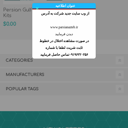
عنوان اطلاعیه
×
Persian Gulf RIA & ELISA
از وب سايت جديد شركت به آدرس
Kits
$0.00
www.parsianazteb.ir
دیدن فرمایید
در صورت مشاهده اختلال در خطوط
ثابت شريت لطفا با شماره
۰۹۱۹۶۲۲۰۲۵۶تماس حاصل فرمایید
CATEGORIES
MANUFACTURERS
POPULAR TAGS